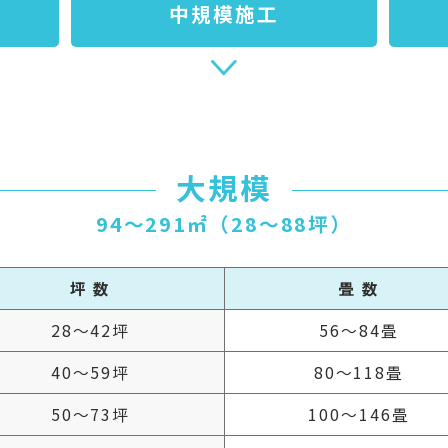
中規模施工
大規模
94〜291㎡（28〜88坪）
坪 数
畳 数
28～42坪
56～84畳
40～59坪
80～118畳
50～73坪
100～146畳