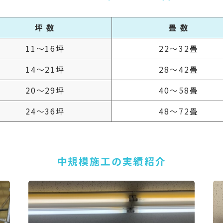
坪 数
畳 数
11～16坪
22～32畳
14～21坪
28～42畳
20～29坪
40～58畳
24～36坪
48～72畳
中規模施工の実績紹介