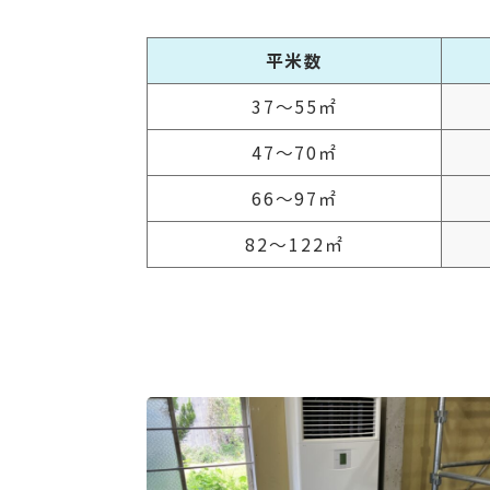
平米数
37～55㎡
47～70㎡
66～97㎡
82～122㎡