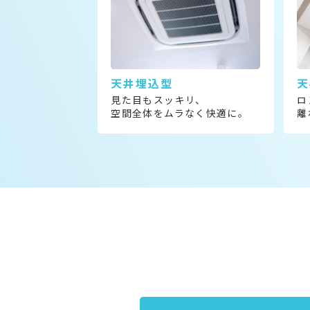
天井埋込型
天
見た目もスッキリ、
ロ
空間全体をムラなく快適に。
離