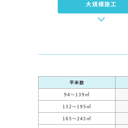
大規模施工
平米数
94～139㎡
132～195㎡
165～243㎡