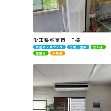
愛知県弥富市 T様
事務所・オフィス
工場・倉庫
壁掛形
床置形
中規模