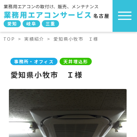
業務用エアコンの取付け、販売、メンテナンス
業務用エアコンサービス
名古屋
愛知
岐阜
三重
TOP
>
実績紹介
>
愛知県小牧市 Ｉ様
事務所・オフィス
天井埋込形
愛知県小牧市 Ｉ様